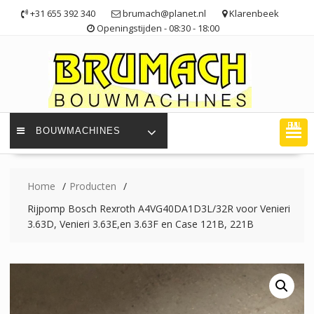
Ga
+31 655 392 340
brumach@planet.nl
Klarenbeek
naar
Openingstijden - 08:30 - 18:00
de
inhoud
MENU
BOUWMACHINES
Home
Producten
Rijpomp Bosch Rexroth A4VG40DA1D3L/32R voor Venieri
3.63D, Venieri 3.63E,en 3.63F en Case 121B, 221B