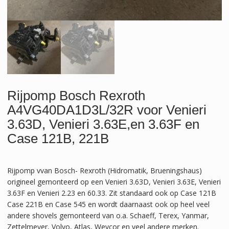
Rijpomp Bosch Rexroth
A4VG40DA1D3L/32R voor Venieri
3.63D, Venieri 3.63E,en 3.63F en
Case 121B, 221B
Rijpomp vvan Bosch- Rexroth (Hidromatik, Brueningshaus)
origineel gemonteerd op een Venieri 3.63D, Venieri 3.63E, Venieri
3.63F en Venieri 2.23 en 60.33. Zit standaard ook op Case 121B
Case 221B en Case 545 en wordt daarnaast ook op heel veel
andere shovels gemonteerd van o.a. Schaeff, Terex, Yanmar,
Zettelmeyer, Volvo, Atlas, Weycor en veel andere merken.