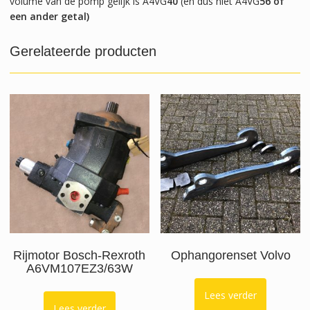
volume van de pomp gelijk is A4VG
40
(en dus niet A4VG
56 of
een ander getal)
Gerelateerde producten
Rijmotor Bosch-Rexroth
Ophangorenset Volvo
A6VM107EZ3/63W
Lees verder
Lees verder